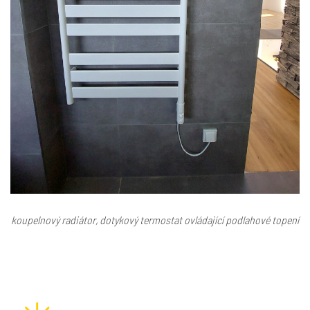
koupelnový radiátor, dotykový termostat ovládající podlahové topení