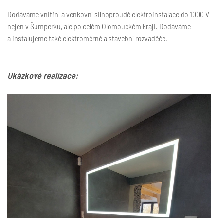
Dodáváme vnitřní a venkovní silnoproudé elektroinstalace do 1000 V
nejen v Šumperku, ale po celém Olomouckém kraji. Dodáváme
a instalujeme také elektroměrné a stavební rozvaděče.
Ukázkové realizace: