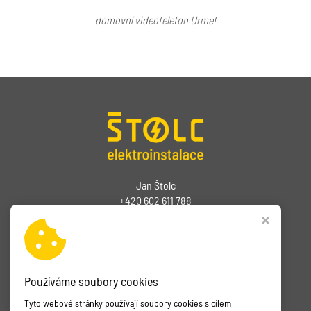
domovní videotelefon Urmet
Jan Štolc
+420 602 611 788
Jstolc@seznam.cz
Nový Malín 728
788 03 Nový Malín
okres Šumperk
Používáme soubory cookies
Tyto webové stránky používají soubory cookies s cílem