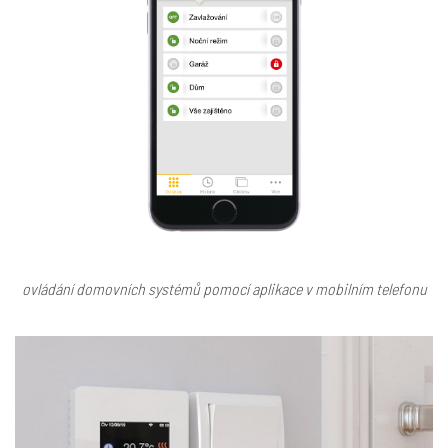
ovládání domovních systémů pomocí aplikace v mobilním telefonu