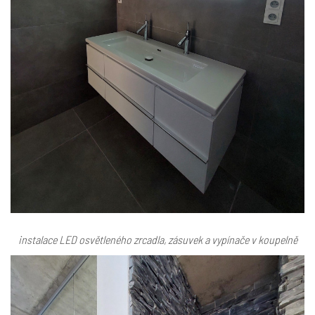
instalace LED osvětleného zrcadla, zásuvek a vypínače v koupelně