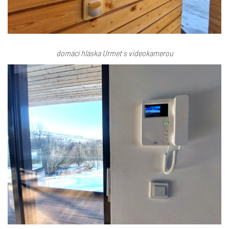
domácí hláska Urmet s videokamerou