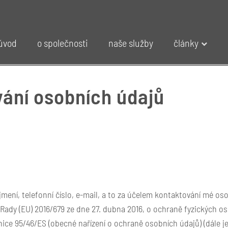
úvod
o společnosti
naše služby
články
ání osobních údajů
ení, telefonní číslo, e-mail, a to za účelem kontaktování mé osob
 Rady (EU) 2016/679 ze dne 27. dubna 2016, o ochraně fyzických o
ice 95/46/ES (obecné nařízení o ochraně osobních údajů) (dále je