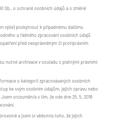
000 Sb., o ochraně osobních údajů a o změně
ém výše) poskytnout k případnému dalšímu
 vhodného a řádného zpracování osobních údajů
 opatření před neoprávněným či protiprávním
u nutné archivace v souladu s platnými právními
nformace o kategorii zpracovávaných osobních
ístup ke svým osobním údajům, jejich opravu nebo
Jsem srozuměn/a s tím, že ode dne 25. 5. 2018
acování.
rovolně a jsem si vědom/a toho, že jejich