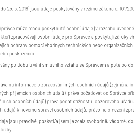
 do 25. 5. 2018) jsou údaje poskytovány v režimu zákona č. 101/2
e Správce může mnou poskytnuté osobní údaje (v rozsahu uveden
kteří zpracovávají osobní údaje pro Správce a poskytují záruky
 jejich ochrany pomocí vhodných technických nebo organizačních
nebo poškozením.
vány po dobu trvání smluvního vztahu se Správcem a poté po dob
práva na informace o zpracování mých osobních údajů (zejména i
ných příjemcích osobních údajů), práva požadovat od Správce př
ních osobních údajů) práva podat stížnost u dozorového úřadu. 
h údajů k novému správci osobních údajů, právo na omezení zpr
aje jsou pravdivé, poskytl/a jsem je zcela svobodně, vědomě, dob
služby.