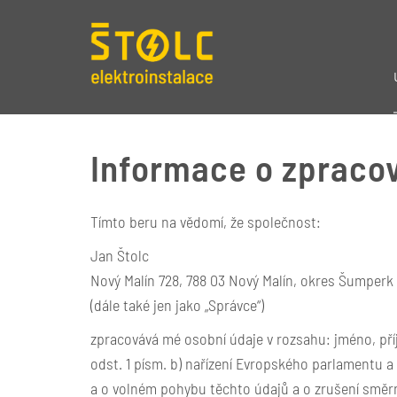
Informace o zpracov
Tímto beru na vědomí, že společnost:
Jan Štolc
Nový Malín 728, 788 03 Nový Malín, okres Šumperk
(dále také jen jako „Správce“)
zpracovává mé osobní údaje v rozsahu: jméno, příjm
odst. 1 písm. b) nařízení Evropského parlamentu a
a o volném pohybu těchto údajů a o zrušení směrn