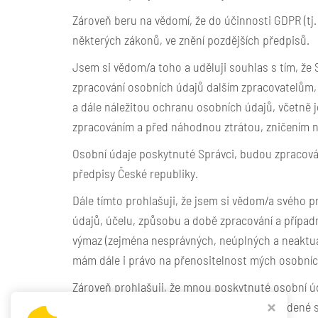
Zároveň beru na vědomí, že do účinnosti GDPR (tj.
některých zákonů, ve znění pozdějších předpisů.
Jsem si vědom/a toho a uděluji souhlas s tím, ž
zpracování osobních údajů dalším zpracovatelům, 
a dále náležitou ochranu osobních údajů, včetně
zpracováním a před náhodnou ztrátou, zničením 
Osobní údaje poskytnuté Správci, budou zpracová
předpisy České republiky.
Dále tímto prohlašuji, že jsem si vědom/a svého 
údajů, účelu, způsobu a době zpracování a případ
výmaz (zejména nesprávných, neúplných a neaktuál
mám dále i právo na přenositelnost mých osobníc
Zároveň prohlašuji, že mnou poskytnuté osobní úd
poskytnutí je nezbytné k realizaci shora uvedené 